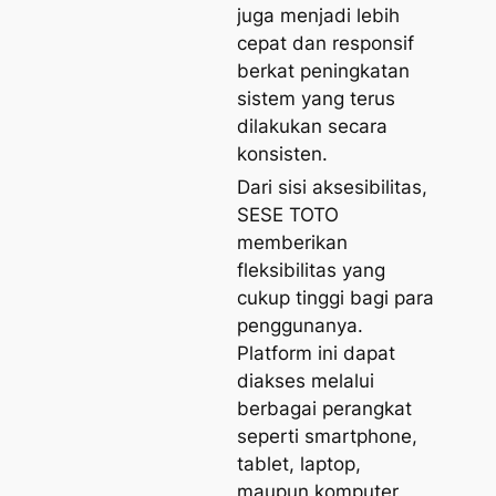
juga menjadi lebih
cepat dan responsif
berkat peningkatan
sistem yang terus
dilakukan secara
konsisten.
Dari sisi aksesibilitas,
SESE TOTO
memberikan
fleksibilitas yang
cukup tinggi bagi para
penggunanya.
Platform ini dapat
diakses melalui
berbagai perangkat
seperti smartphone,
tablet, laptop,
maupun komputer