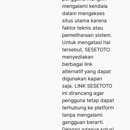
mengalami kendala
dalam mengakses
situs utama karena
faktor teknis atau
pemeliharaan sistem.
Untuk mengatasi hal
tersebut, SESETOTO
menyediakan
berbagai link
alternatif yang dapat
digunakan kapan
saja. LINK SESETOTO
ini dirancang agar
pengguna tetap dapat
terhubung ke platform
tanpa mengalami
gangguan berarti.
Dengan adanya solusi