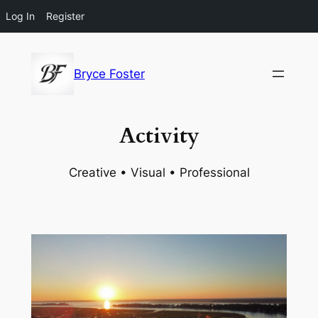
Log In
Register
Skip
to
Bryce Foster
content
Activity
Creative • Visual • Professional