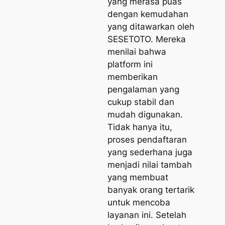
yang merasa puas
dengan kemudahan
yang ditawarkan oleh
SESETOTO. Mereka
menilai bahwa
platform ini
memberikan
pengalaman yang
cukup stabil dan
mudah digunakan.
Tidak hanya itu,
proses pendaftaran
yang sederhana juga
menjadi nilai tambah
yang membuat
banyak orang tertarik
untuk mencoba
layanan ini. Setelah