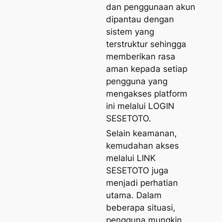
dan penggunaan akun
dipantau dengan
sistem yang
terstruktur sehingga
memberikan rasa
aman kepada setiap
pengguna yang
mengakses platform
ini melalui LOGIN
SESETOTO.
Selain keamanan,
kemudahan akses
melalui LINK
SESETOTO juga
menjadi perhatian
utama. Dalam
beberapa situasi,
pengguna mungkin