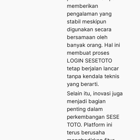
memberikan
pengalaman yang
stabil meskipun
digunakan secara
bersamaan oleh
banyak orang. Hal ini
membuat proses
LOGIN SESETOTO
tetap berjalan lancar
tanpa kendala teknis
yang berarti.
Selain itu, inovasi juga
menjadi bagian
penting dalam
perkembangan SESE
TOTO. Platform ini
terus berusaha