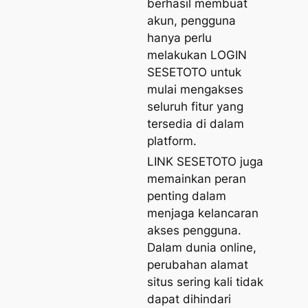
berhasil membuat
akun, pengguna
hanya perlu
melakukan LOGIN
SESETOTO untuk
mulai mengakses
seluruh fitur yang
tersedia di dalam
platform.
LINK SESETOTO juga
memainkan peran
penting dalam
menjaga kelancaran
akses pengguna.
Dalam dunia online,
perubahan alamat
situs sering kali tidak
dapat dihindari