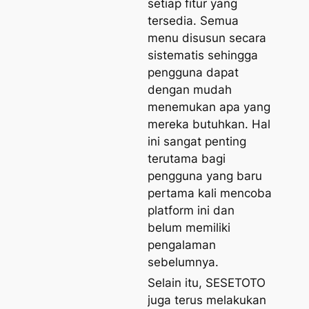
setiap fitur yang
tersedia. Semua
menu disusun secara
sistematis sehingga
pengguna dapat
dengan mudah
menemukan apa yang
mereka butuhkan. Hal
ini sangat penting
terutama bagi
pengguna yang baru
pertama kali mencoba
platform ini dan
belum memiliki
pengalaman
sebelumnya.
Selain itu, SESETOTO
juga terus melakukan