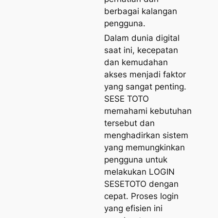
berbagai kalangan
pengguna.
Dalam dunia digital
saat ini, kecepatan
dan kemudahan
akses menjadi faktor
yang sangat penting.
SESE TOTO
memahami kebutuhan
tersebut dan
menghadirkan sistem
yang memungkinkan
pengguna untuk
melakukan LOGIN
SESETOTO dengan
cepat. Proses login
yang efisien ini