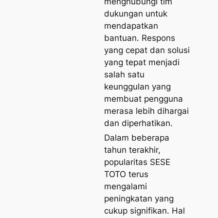
menghubungi tim
dukungan untuk
mendapatkan
bantuan. Respons
yang cepat dan solusi
yang tepat menjadi
salah satu
keunggulan yang
membuat pengguna
merasa lebih dihargai
dan diperhatikan.
Dalam beberapa
tahun terakhir,
popularitas SESE
TOTO terus
mengalami
peningkatan yang
cukup signifikan. Hal