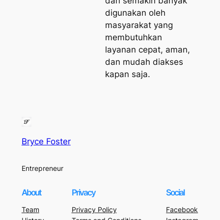
dan semakin banyak
digunakan oleh
masyarakat yang
membutuhkan
layanan cepat, aman,
dan mudah diakses
kapan saja.
Bryce Foster
Entrepreneur
About
Privacy
Social
Team
Privacy Policy
Facebook